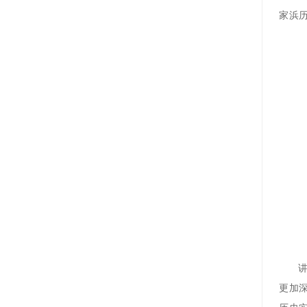
家浜
更加