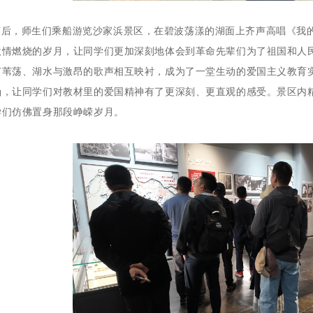
随后，师生们乘船游览沙家浜景区，在碧波荡漾的湖面上齐声高唱《我
激情燃烧的岁月，让同学们更加深刻地体会到革命先辈们为了祖国和人
芦苇荡、湖水与激昂的歌声相互映衬，成为了一堂生动的爱国主义教育
涵，让同学们对教材里的爱国精神有了更深刻、更直观的感受。景区内
学们仿佛置身那段峥嵘岁月。