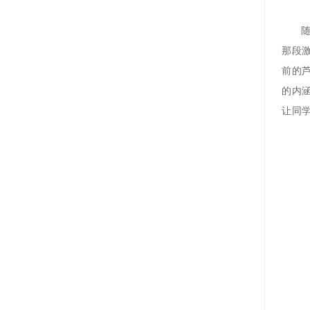
那段
前的
的内
让同