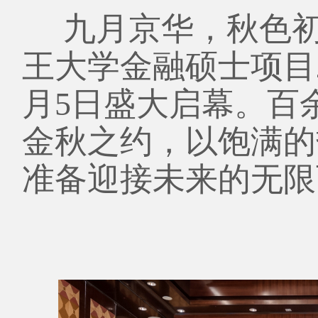
行业高管班
九月京华，秋色初
王大学金融硕士项目20
国际班
月5日盛大启幕。百
申请信息
金秋之约，以饱满的
准备迎接未来的无限
师资团队
精彩活动
联系我们