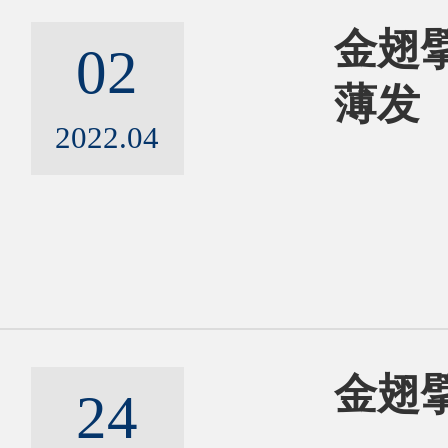
行业高管班
金翅擘
02
国际班
薄发
2022.04
申请信息
师资团队
精彩活动
金翅擘
24
联系我们